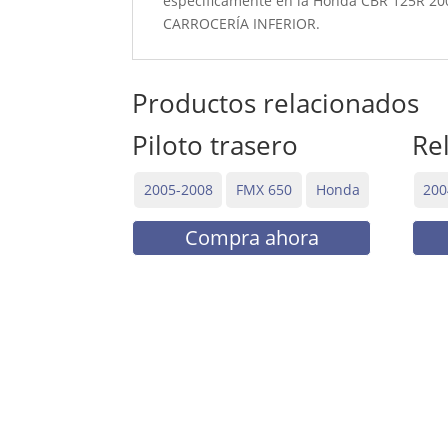
específicamente en la Honda CBR 125R 200
CARROCERÍA INFERIOR.
Productos relacionados
Piloto trasero
Re
2005-2008
FMX 650
Honda
200
Compra ahora