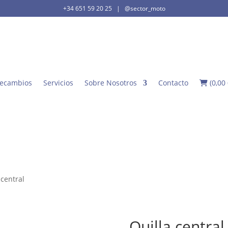
+34 651 59 20 25
|
@sector_moto
ecambios
Servicios
Sobre Nosotros
Contacto
(
0,00
 central
Quilla central