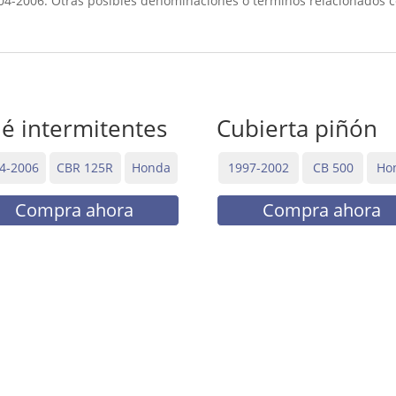
4-2006. Otras posibles denominaciones o términos relacionados c
lé intermitentes
Cubierta piñón
4-2006
CBR 125R
Honda
1997-2002
CB 500
Ho
Compra ahora
Compra ahora