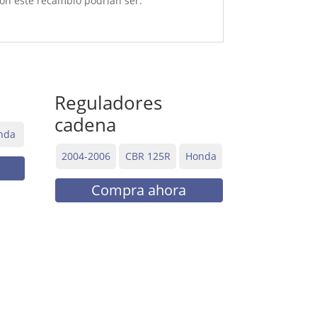
on este recambio podrían ser:
Reguladores
cadena
nda
2004-2006
CBR 125R
Honda
Compra ahora