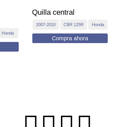
Quilla central
2007-2010
CBR 125R
Honda
Honda
Compra ahora



