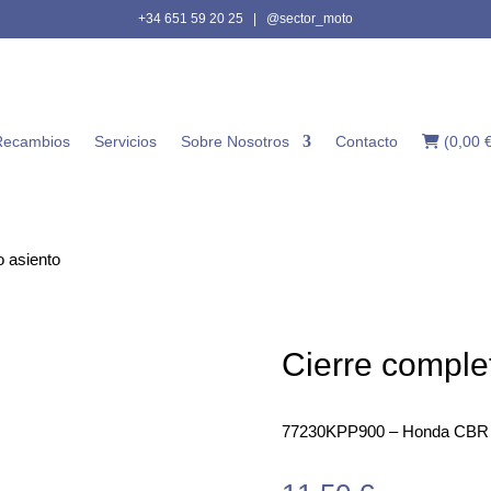
+34 651 59 20 25
|
@sector_moto
Recambios
Servicios
Sobre Nosotros
Contacto
(
0,00
o asiento
Cierre comple
77230KPP900 – Honda CBR 