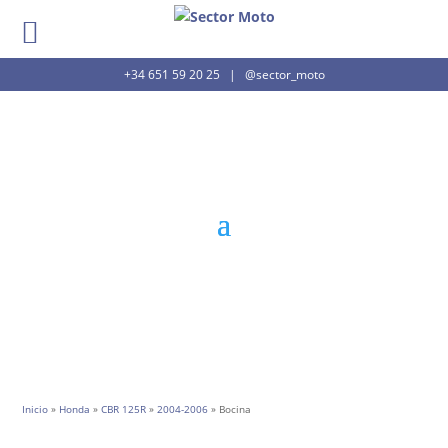
+34 651 59 20 25
|
@sector_moto
Inicio
»
Honda
»
CBR 125R
»
2004-2006
» Bocina