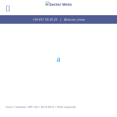
+34 651 59 20 25
|
@sector_moto
Inicio
»
Yamaha
»
MT-125
»
2014-2016
» Puño izquierdo