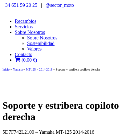
+34 651 59 20 25
|
@sector_moto
Recambios
Servicios
Sobre Nosotros
Sobre Nosotros
Sostenibilidad
Valores
Contacto
(
0,00
€
)
Inicio
»
Yamaha
»
MT-125
»
2014-2016
» Soporte y estribera copiloto derecha
Soporte y estribera copiloto
derecha
5D7F742L2100 – Yamaha MT-125 2014-2016