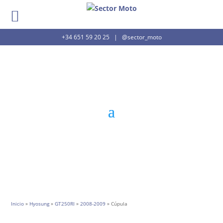
+34 651 59 20 25
|
@sector_moto
Inicio
»
Hyosung
»
GT250RI
»
2008-2009
» Cúpula