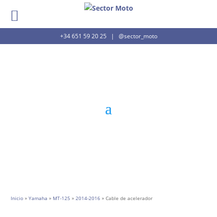
+34 651 59 20 25
|
@sector_moto
Inicio
»
Yamaha
»
MT-125
»
2014-2016
» Cable de acelerador