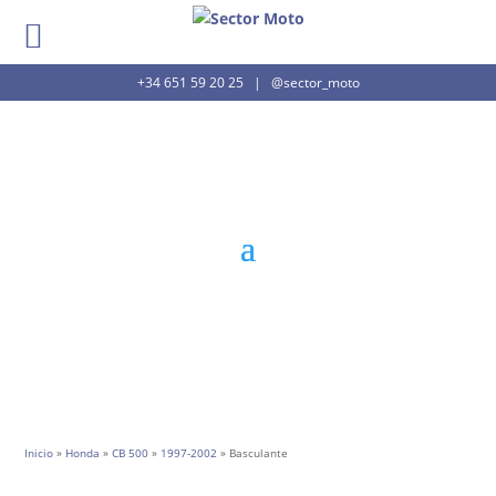
+34 651 59 20 25
|
@sector_moto
Inicio
»
Honda
»
CB 500
»
1997-2002
» Basculante