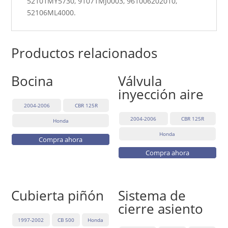
52101MY5730, 91071MJ0003, 961006202010,
52106ML4000.
Productos relacionados
Bocina
Válvula
inyección aire
2004-2006
CBR 125R
2004-2006
CBR 125R
Honda
Honda
Compra ahora
Compra ahora
Cubierta piñón
Sistema de
cierre asiento
1997-2002
CB 500
Honda